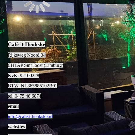
Café 't Heukske
Rijksweg Noord 34
6111AP Sint Joost (Limburg)
KvK: 92100228
BTW: NL865885102B01
tel: 0475 48 6874
email
info@cafe-t-heukske.nl
websites