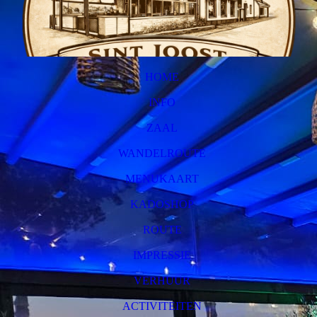
HOME
INFO
ZAAL
WANDELROUTE
MENUKAART
KADOSHOP
ROUTE
IMPRESSIE
VERHUUR
ACTIVITEITEN