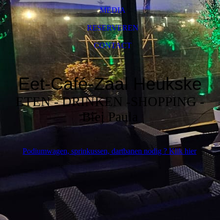
MEDIA
RESERVEREN
CONTACT
Eet-Café-Zaal
Heukske
ETEN - DRINKEN -SHOPPING -
Biej Paula
Podiumwagen, sprinkussen, dartbanen nodig ? Klik hier