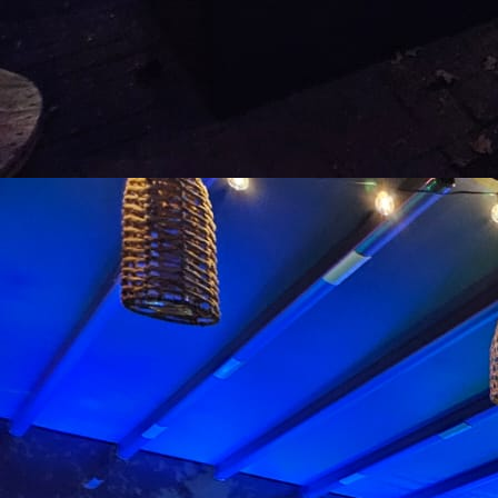
20180422_153945