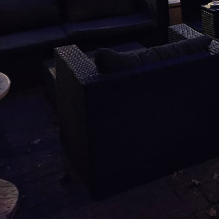
dartbanen Heukske verhuur