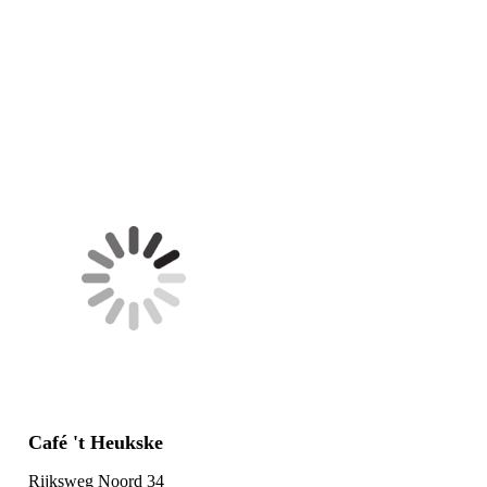
IMG-20200324-WA0009
IMG-20200324-WA0010
Café 't Heukske
Rijksweg Noord 34